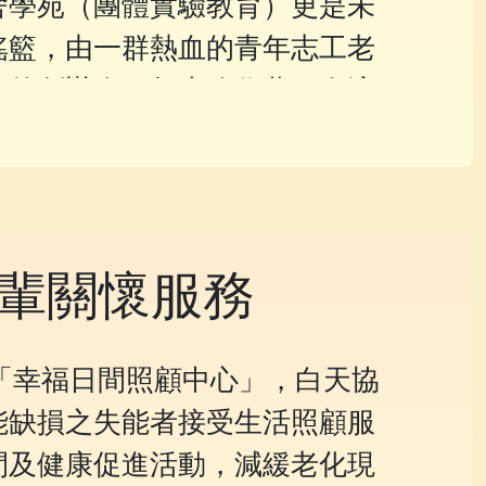
舍學苑（團體實驗教育）更是未
搖籃，由一群熱血的青年志工老
想的創辦人一起大膽作夢，在適
下，幫助孩子們享受學習，找到
15年更獲親子天下專訪為「好品
學校」，師生們共同體現將所學
他品格。
輩關懷服務
的「幸福日間照顧中心」，白天協
能缺損之失能者接受生活照顧服
閒及健康促進活動，減緩老化現