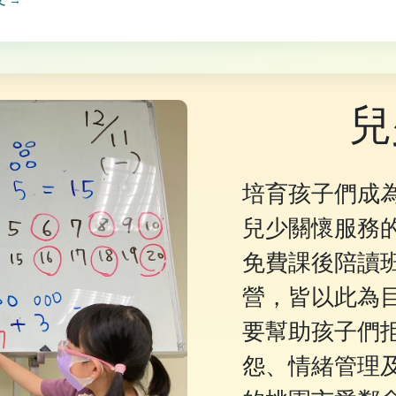
 →
兒
培育孩子們成
兒少關懷服務
免費課後陪讀
營，皆以此為
要幫助孩子們
怨、情緒管理及