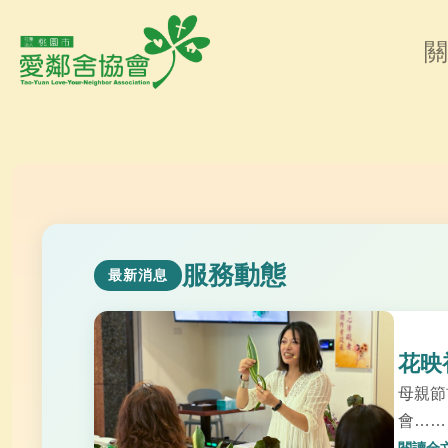
關
服務動態
最新消息
花映
母親節
會……