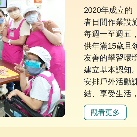
2020年成立
者日間作業設
每週一至週五
供年滿15歲且
友善的學習環
建立基本認知
安排戶外活動
結、享受生活
觀看更多