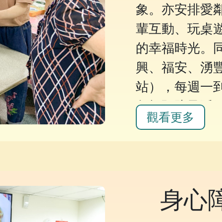
象。亦安排愛
輩互動、玩桌
的幸福時光。
興、福安、湧
站），每週一
包括預防及延
觀看更多
課程、運動與
意手作坊等，
的生活！
身心