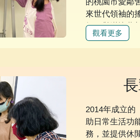
的桃園市愛鄰
來世代領袖的
師，與滿懷夢
觀看更多
性教學的引導
人生目標！20
格養成的另類
回饋社會的利
長
2014年成立
助日常生活功
務，並提供休