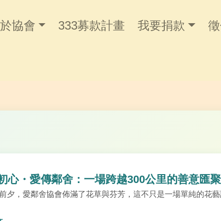
於協會
333募款計畫
我要捐款
徵
初心・愛傳鄰舍：一場跨越300公里的善意匯聚
前夕，愛鄰舍協會佈滿了花草與芬芳，這不只是一場單純的花藝